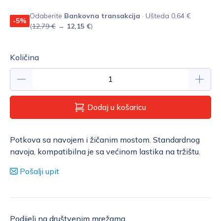
Odaberite
Bankovna transakcija
· Ušteda 0,64 €
-5%
(
12,79 €
→
12,15 €
)
Količina
Dodaj u košaricu
Potkova sa navojem i žičanim mostom. Standardnog
navoja, kompatibilna je sa većinom lastika na tržištu.
Pošalji upit
Podijeli na društvenim mrežama