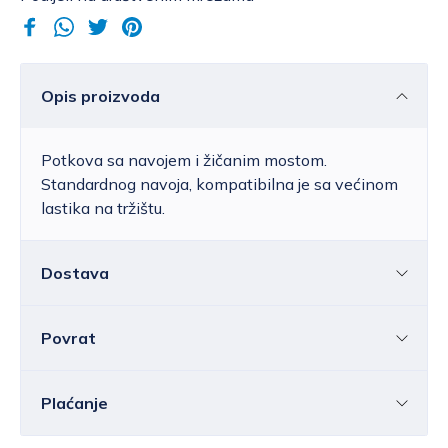
Opis proizvoda
Potkova sa navojem i žičanim mostom.
Standardnog navoja, kompatibilna je sa većinom
lastika na tržištu.
Dostava
Povrat
Hrvatska
Cijena standardne dostave za Hrvatsku kreće
se od 6,25 do 39,15 EUR, ovisno o masi
Sve ili pojedine artikle možete vratiti u roku od
14
Plaćanje
pošiljke.
Besplatna
dostava
unutar Hrvatske
dana
bez navođenja razloga.
ostvaruje se za vrijednost narudžbe iznad