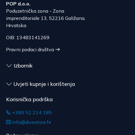
isključivo transkacijski na žiro-račun ili
POP d.o.o.
specifikaciji potrošača, po njegovom izboru ili je
EUR, ovisno o masi pošiljke.
karticom.
Poduzetnička zona - Zona
prilagođena potrošaču, roba kojoj istječe rok
Očekivano vrijeme dostave je 4 do 5 dana.
imprenditoriale 13, 52216 Galižana,
upotrebe, za ugovore čiji je predmet zapečaćena
Hrvatska
roba koja zbog zdravstvenih ili higijenskih razloga
nije pogodna za vraćanje, ako je bila otpečaćena
OIB: 13483141269
nakon dostave.
Pravni podaci društva
Izbornik
Uvjeti kupnje i korištenja
Korisnička podrška
+385 52 214 185
info@divestore.hr