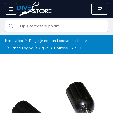
Naslovnica
Ronjenje na dah i podvodni ribolov
Lastici i ogive
Ogive
Potkova TYPE B