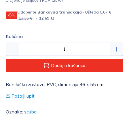
U cijenu je uključen PDV (25%)
Odaberite
Bankovna transakcija
· Ušteda 0,67 €
-5%
(
13,36 €
→
12,69 €
)
Količina
Dodaj u košaricu
Ronilačka zastava, PVC, dimenzija 46 x 55 cm.
Pošalji upit
Oznake:
scuba