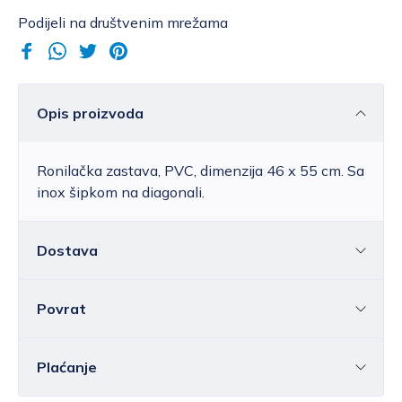
Podijeli na društvenim mrežama
Opis proizvoda
Ronilačka zastava, PVC, dimenzija 46 x 55 cm. Sa
inox šipkom na diagonali.
Dostava
Povrat
Hrvatska
Cijena standardne dostave za Hrvatsku kreće
se od 6,25 do 39,15 EUR, ovisno o masi
Sve ili pojedine artikle možete vratiti u roku od
14
Plaćanje
pošiljke.
Besplatna
dostava
unutar Hrvatske
dana
bez navođenja razloga.