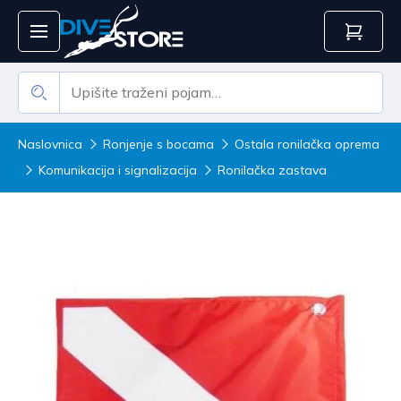
Naslovnica
Ronjenje s bocama
Ostala ronilačka oprema
Komunikacija i signalizacija
Ronilačka zastava