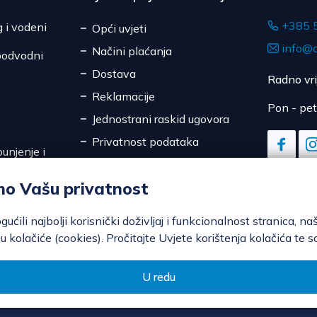
+385 
g i vodeni
Opći uvjeti
info@d
Načini plaćanja
podvodni
Dostava
Radno vr
Reklamacije
Pon - pet
Jednostrani raskid ugovora
Privatnost podataka
unjenje i
Sigurnost online plaćanja
mo Vašu privatnost
Kolačići
ili najbolji korisnički doživljaj i funkcionalnost stranica, na
u kolačiće (cookies). Pročitajte Uvjete korištenja kolačića te s
U redu