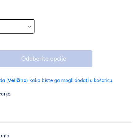
Odaberite opcije
da (
Veličina
) kako biste ga mogli dodati u košaricu.
anje.
žama