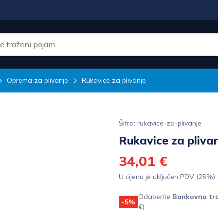
Oprema za plivanje
Rukavice za plivanje
Šifra: rukavice-za-plivanje
Rukavice za pliva
34,01 €
U cijenu je uključen PDV (25%)
Odaberite
Bankovna tra
-5%
€
)