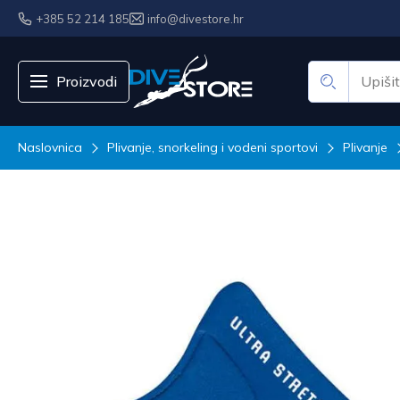
+385 52 214 185
info@divestore.hr
Proizvodi
Naslovnica
Plivanje, snorkeling i vodeni sportovi
Plivanje