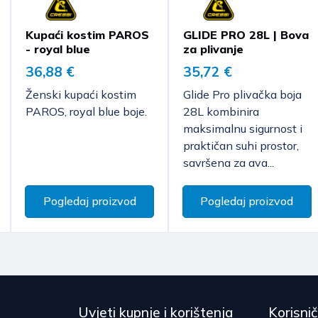
Ako se odlučite za p
Troškove povrata robe 
Očekivano vrijeme do
preuzimanja istih. P
Kupaći kostim PAROS
GLIDE PRO 28L | Bova
Odgovorni ste za svako um
kreditnom / debitno
- royal blue
za plivanje
robom, osim onog koje je b
dostavljaču budući da
Bugarska, Finska, 
36,88 €
35,72 €
funkcionalnosti robe.
Cijena dostave kreće
Plaćanje pouzećem 
Ženski kupaći kostim
Glide Pro plivačka boja
Očekivano vrijeme do
Sukladno čl. 86. stavku 1
Hrvatskoj.
PAROS, royal blue boje.
28L kombinira
je isključeno za ugovore o
Srbija
maksimalnu sigurnost i
Pojedine artikle vel
izrađena po specifikaciji
praktičan suhi prostor,
Cijena dostave kreće
već isključivo transk
potrošaču, roba kojoj ist
savršena za ava...
Očekivano vrijeme do
roba koja zbog zdravstven
je bila otpečaćena nakon
Pogledaj proizvod
Pogledaj proizvod
Uvjeti kupnje i korištenja
Korisni