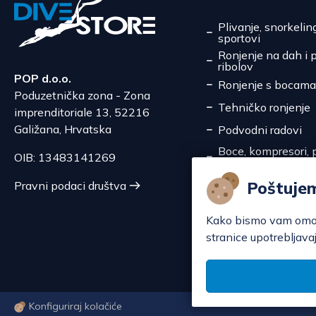
Plivanje, snorkelin
sportovi
Ronjenje na dah i 
ribolov
POP d.o.o.
Ronjenje s bocama
Poduzetnička zona - Zona
Tehničko ronjenje
imprenditoriale 13, 52216
Galižana, Hrvatska
Podvodni radovi
Boce, kompresori, p
OIB: 13483141269
pretakanje
Servis
Poštuje
Pravni podaci društva
Akcije
Kako bismo vam omoguć
stranice upotrebljavaj
Konfiguriraj kolačiće