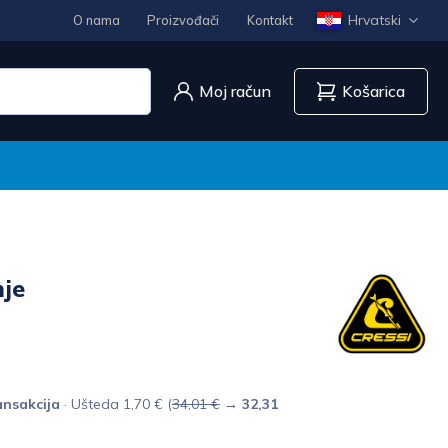
Hrvatski
O nama
Proizvođači
Kontakt
Moj račun
Košarica
nje
nsakcija
· Ušteda 1,70 € (
34,01 €
→
32,31