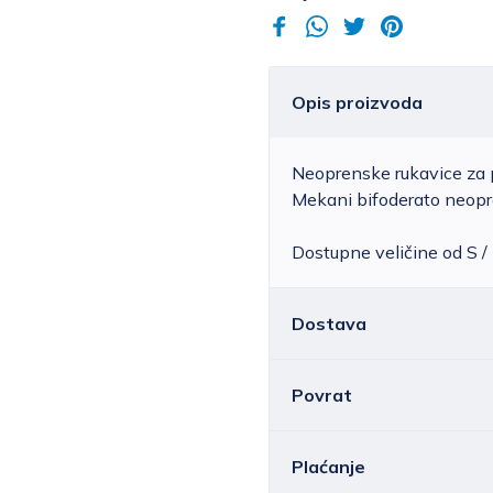
Opis proizvoda
Neoprenske rukavice za p
Mekani bifoderato neopre
Dostupne veličine od S / 
Dostava
Povrat
Hrvatska
Cijena standardne d
ovisno o masi pošilj
Sve ili pojedine artikle m
Plaćanje
vrijednost narudžbe