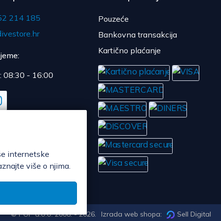
52 214 185
Pouzeće
ivestore.hr
Bankovna transakcija
Kartično plaćanje
ijeme:
: 08:30 - 16:00
še internetske
aznajte više o njima.
© POP d.o.o. 2008. - 2026.
Izrada web shopa:
Sell Digital