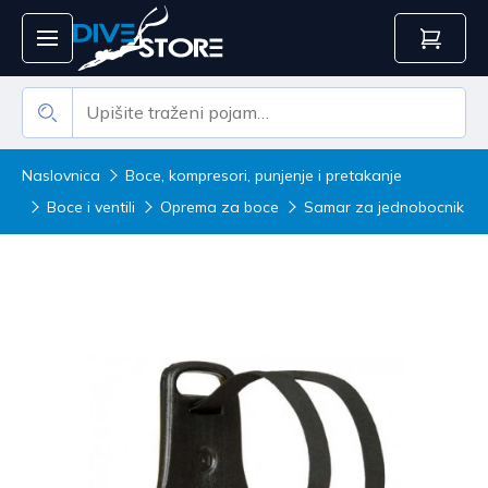
Naslovnica
Boce, kompresori, punjenje i pretakanje
Boce i ventili
Oprema za boce
Samar za jednobocnik