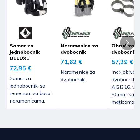
roku od 14 dana od dana kada smo zaprimili vašu
Slovenija
Sigurno plaćanje putem sustava naplate
odluku o jednostranom raskidu ugovora, osim
Cijena dostave kreće se od 9,40 do 16,00
Monri WSPay.
ukoliko ste odabrali drugu vrstu isporuke, a koja
EUR, ovisno o masi pošiljke.
Možete platiti MasterCard, Visa, Maestro ili
nije najjeftinija standardna isporuka koju smo mi
Očekivano vrijeme dostave je 2 do 4 dana.
Diners karticama.
ponudili.
Austrija, Slovačka, Češka, Njemačka,
Povrat novca bit će izvršen na isti način na koji
Samar za
Naramenice za
Obruč za
Obročno plaćanje moguće je karticama:
Mađarska
jednobocnik
dvobocnik
dvobocnik
ste vi izvršili uplatu. U slučaju da pristajete na
-
Erste banke na 2 - 6 rata
(Diners, Maestro,
DELUXE
drugi način povrata plaćenog iznosa, ne snosite
Cijena dostave kreće se od 27,80 do 41,70
Mastercard, VISA)
71,62 €
57,29 €
nikakve dodatne troškove.
72,95 €
EUR, ovisno o masi pošiljke.
-
PBZ banke na 2 - 12 rata
(VISA Premium i
Naramenice za
Inox obruč z
Očekivano vrijeme dostave je 2 do 4 dana.
VISA Inspire).
Samar za
dvobocnik.
dvobocnik -
Povrat novca možemo izvršiti
tek nakon što
jednobocnik, sa
AISI316, vis
nam roba bude vraćena
.
Pouzećem
remenom za bocu i
60mm, sa vi
Belgija, Danska, Estonija, Francuska, Irska,
Morate nam vratiti robu koja je neoštećena,
naramenicama.
maticama.
Ako se odlučite za plaćanje pouzećem dužni
Italija, Latvija, Luksemburg, Nizozemska,
nenošena i neupotrebljavana. Robu ne smijete
ste proizvode platiti prilikom preuzimanja
Poljska, Portugal , Španjolska, Švedska
slobodno upotrebljavati do raskida ugovora.
istih. Plaćanje dostavljaču moguće je novcem
Cijena dostave kreće se od 36,10 do 49,30
u
gotovini
ili kreditnom / debitnom karticom.
Troškove povrata robe snosite vi.
EUR, ovisno o masi pošiljke.
Ne jamčimo mogućnost kartičnog plaćanja
Očekivano vrijeme dostave je 5 do 6 dana.
dostavljaču budući da to ovisi o odabranoj
Odgovorni ste za svako umanjenje vrijednosti