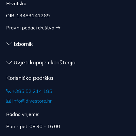
upotrebe, za ugovore čiji je predmet zapečaćena
Hrvatska
roba koja zbog zdravstvenih ili higijenskih razloga
nije pogodna za vraćanje, ako je bila otpečaćena
OIB: 13483141269
nakon dostave.
Pravni podaci društva
Izbornik
Uvjeti kupnje i korištenja
Korisnička podrška
+385 52 214 185
info@divestore.hr
Radno vrijeme:
Pon - pet: 08:30 - 16:00