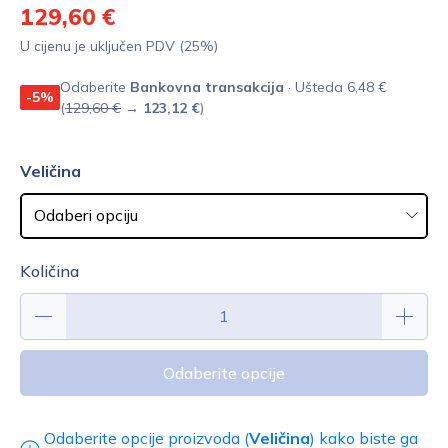
129,60 €
U cijenu je uključen PDV (25%)
Odaberite
Bankovna transakcija
· Ušteda 6,48 €
-5%
(
129,60 €
→
123,12 €
)
Veličina
Količina
Odaberite opcije
Odaberite opcije proizvoda (
Veličina
) kako biste ga