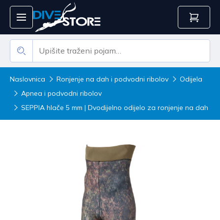
Naslovnica
Ronjenje na dah i podvodni ribolov
Odijela
Apnea i podvodni ribolov
SEPPIA hlače 5 mm | Dvodijelno odijelo za ronjenje na dah