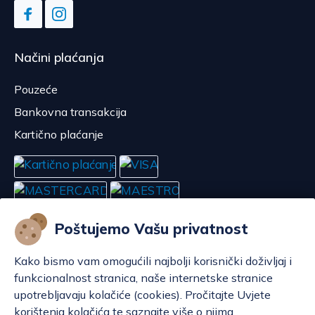
Načini plaćanja
Pouzeće
Bankovna transakcija
Kartično plaćanje
Poštujemo Vašu privatnost
Kako bismo vam omogućili najbolji korisnički doživljaj i
funkcionalnost stranica, naše internetske stranice
upotrebljavaju kolačiće (cookies). Pročitajte Uvjete
korištenja kolačića te saznajte više o njima.