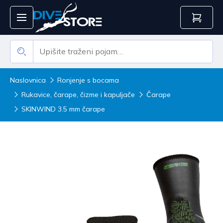
Naslovnica
Ronjenje s bocama
Rukavice, čarape, čizme i kapuljače
Čarape
SKINWIND 3.5 mm čarape