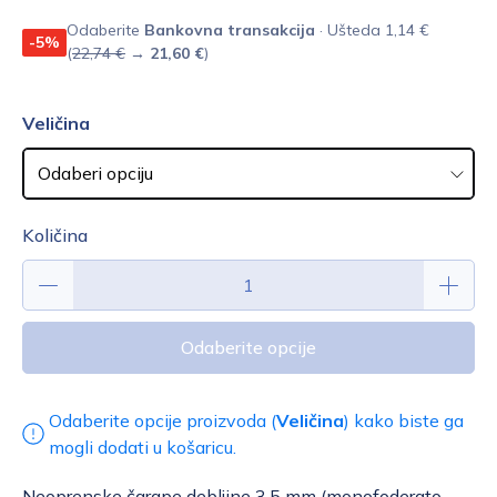
Odaberite
Bankovna transakcija
· Ušteda 1,14 €
-5%
(
22,74 €
→
21,60 €
)
Veličina
Količina
Odaberite opcije
Odaberite opcije proizvoda (
Veličina
) kako biste ga
mogli dodati u košaricu.
Neoprenske čarape debljine 3.5 mm (monofoderato