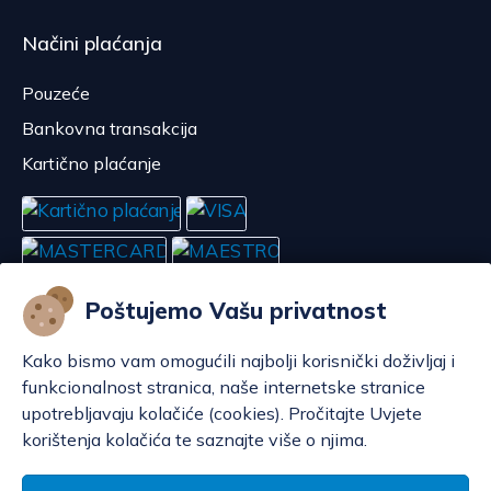
Načini plaćanja
Pouzeće
Bankovna transakcija
Kartično plaćanje
Poštujemo Vašu privatnost
Kako bismo vam omogućili najbolji korisnički doživljaj i
funkcionalnost stranica, naše internetske stranice
upotrebljavaju kolačiće (cookies). Pročitajte Uvjete
korištenja kolačića te saznajte više o njima.
Konfiguriraj kolačiće