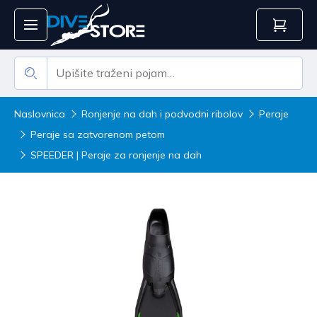
Naslovnica
Ronjenje na dah i podvodni ribolov
Peraje
Peraje sa zatvorenom petom
SPEEDER | Peraje za ronjenje na dah