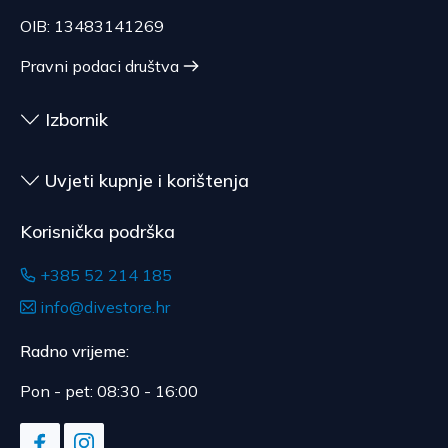
roba koja zbog zdravstvenih ili higijenskih razloga
OIB: 13483141269
nije pogodna za vraćanje, ako je bila otpečaćena
Pravni podaci društva
nakon dostave.
Izbornik
Uvjeti kupnje i korištenja
Korisnička podrška
+385 52 214 185
info@divestore.hr
Radno vrijeme:
Pon - pet: 08:30 - 16:00