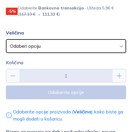
Odaberite
Bankovna transakcija
· Ušteda 5,86 €
-5%
(
117,19 €
→
111,33 €
)
Veličina
Količina
Odaberite opcije
Odaberite opcije proizvoda (
Veličina
) kako biste ga
mogli dodati u košaricu.
Peraje za ronjenje na dah i podvodni ribolov, novog