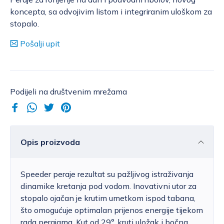
koncepta, sa odvojivim listom i integriranim uloškom za
stopalo.
Pošalji upit
Podijeli na društvenim mrežama
Opis proizvoda
Speeder peraje rezultat su pažljivog istraživanja
dinamike kretanja pod vodom. Inovativni utor za
stopalo ojačan je krutim umetkom ispod tabana,
što omogućuje optimalan prijenos energije tijekom
rada perajama. Kut od 29°, kruti uložak i bočna