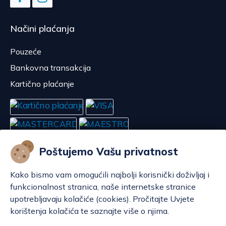
Načini plaćanja
Pouzeće
Bankovna transakcija
Kartično plaćanje
Poštujemo Vašu privatnost
Kako bismo vam omogućili najbolji korisnički doživljaj i
funkcionalnost stranica, naše internetske stranice
upotrebljavaju kolačiće (cookies). Pročitajte Uvjete
korištenja kolačića te saznajte više o njima.
Konfiguriraj kolačiće