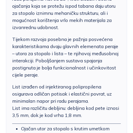
ojačanja koja se protežu ispod tabana daju utoru
za stopalo iznimnu mehaničku strukturu, ali i
mogućnost korištenja vrlo mekih materijala za
izvanrednu udobnost.
Tijekom razvoja posebna je pažnja posvećena
karakteristikama dvaju glavnih elemenata peraje
– utora za stopalo i lista – te njihovoj međusobnoj
interakciji. Poboljšanjem sustava spajanja
postignuta je bolja funkcionalnost i učinkovitost
cijele peraje.
List izrađen od injektiranog polipropilena
osigurava odličan potisak i elastični povrat, uz
minimalan napor pri radu perajama.
List ima različitu debljinu: debljina kod pete iznosi
3,5 mm, dok je kod vrha 1,8 mm.
Ojačan utor za stopalo s krutim umetkom