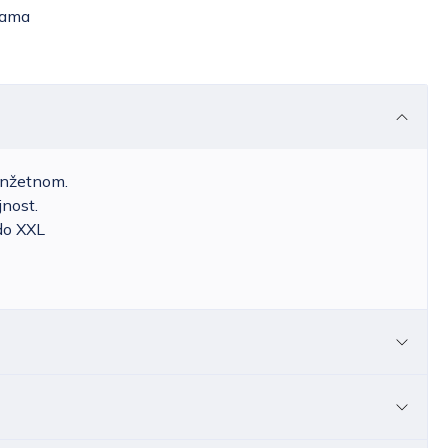
žama
anžetnom.
jnost.
do XXL
ostave za Hrvatsku kreće se od 6,25 do 39,15 EUR,