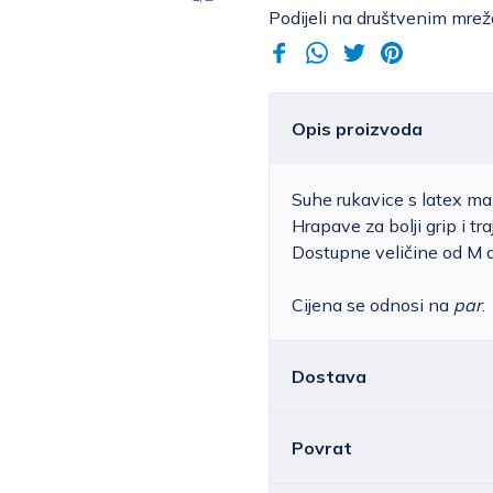
Podijeli na društvenim mre
Opis proizvoda
Suhe rukavice s latex m
Hrapave za bolji grip i tra
Dostupne veličine od M 
Cijena se odnosi na
par
.
Dostava
Povrat
Hrvatska
Cijena standardne d