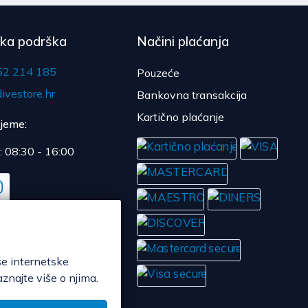
čka podrška
Načini plaćanja
52 214 185
Pouzeće
ivestore.hr
Bankovna transakcija
Kartično plaćanje
ijeme:
: 08:30 - 16:00
še internetske
aznajte više o njima.