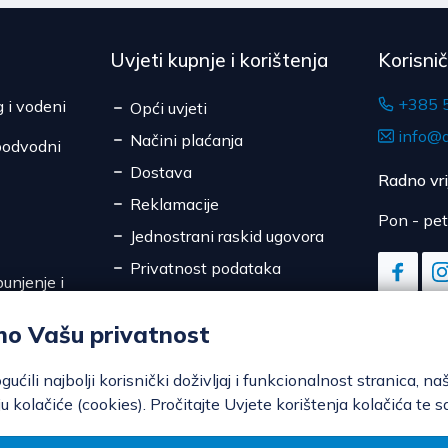
Uvjeti kupnje i korištenja
Korisni
+385 
g i vodeni
Opći uvjeti
info@d
Načini plaćanja
podvodni
Dostava
Radno vr
Reklamacije
Pon - pet
Jednostrani raskid ugovora
Privatnost podataka
unjenje i
Sigurnost online plaćanja
mo Vašu privatnost
Kolačići
ili najbolji korisnički doživljaj i funkcionalnost stranica, na
u kolačiće (cookies). Pročitajte Uvjete korištenja kolačića te s