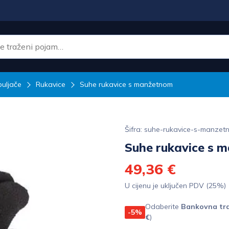
puljače
Rukavice
Suhe rukavice s manžetnom
Šifra: suhe-rukavice-s-manzet
Suhe rukavice s 
49,36 €
U cijenu je uključen PDV (25%)
Odaberite
Bankovna tra
-5%
€
)