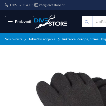
+385 52 214 185
info@divestore.hr
Proizvodi
Naslovnica
Tehničko ronjenje
Rukavice, čarape, čizme i ka