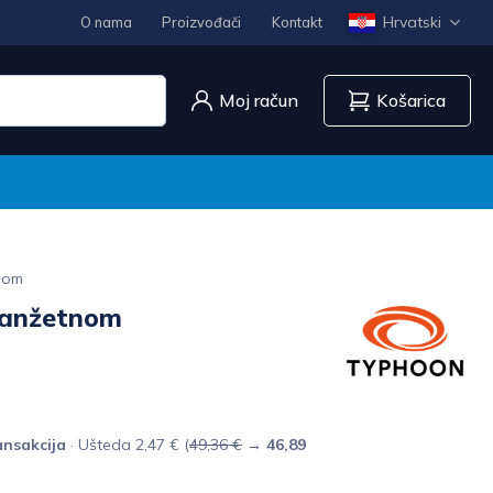
Hrvatski
O nama
Proizvođači
Kontakt
Moj račun
Košarica
nom
manžetnom
nsakcija
· Ušteda 2,47 € (
49,36 €
→
46,89