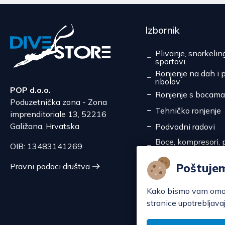
Izbornik
Plivanje, snorkelin
sportovi
Ronjenje na dah i 
ribolov
POP d.o.o.
Ronjenje s bocama
Poduzetnička zona - Zona
Tehničko ronjenje
imprenditoriale 13, 52216
Galižana, Hrvatska
Podvodni radovi
Boce, kompresori, p
OIB: 13483141269
pretakanje
Servis
Poštuje
Pravni podaci društva
Akcije
Kako bismo vam omoguć
stranice upotrebljavaj