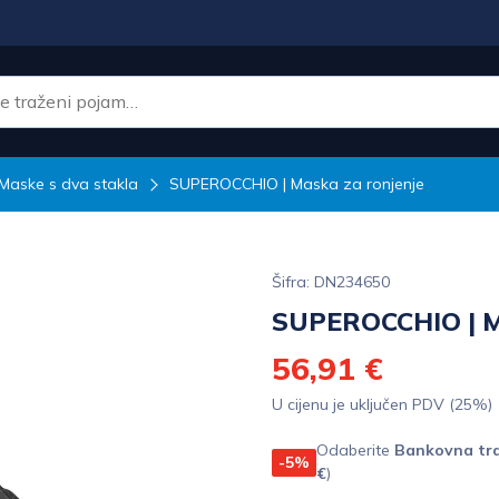
Maske s dva stakla
SUPEROCCHIO | Maska za ronjenje
Šifra: DN234650
SUPEROCCHIO | M
56,91 €
U cijenu je uključen PDV (25%)
Odaberite
Bankovna tra
-5%
€
)