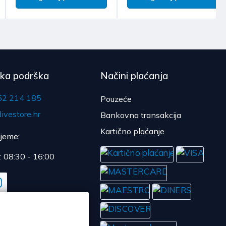
čka podrška
Načini plaćanja
52 214 185
Pouzeće
ivestore.hr
Bankovna transakcija
Kartično plaćanje
ijeme:
: 08:30 - 16:00