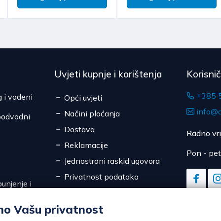
Uvjeti kupnje i korištenja
Korisni
+385 
g i vodeni
Opći uvjeti
info@d
Načini plaćanja
podvodni
Dostava
Radno vr
Reklamacije
Pon - pet
Jednostrani raskid ugovora
Privatnost podataka
unjenje i
Sigurnost online plaćanja
mo Vašu privatnost
Kolačići