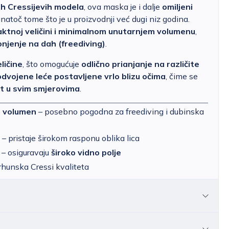
ih Cressijevih modela
, ova maska je i dalje
omiljeni
unatoč tome što je u proizvodnji već dugi niz godina.
ktnoj veličini i minimalnom unutarnjem volumenu
,
njenje na dah (freediving)
.
ličine
, što omogućuje
odlično prianjanje na različite
odvojene leće postavljene vrlo blizu očima
, čime se
st u svim smjerovima
.
i volumen
– posebno pogodna za freediving i dubinska
– pristaje širokom rasponu oblika lica
– osiguravaju
široko vidno polje
rhunska Cressi kvaliteta