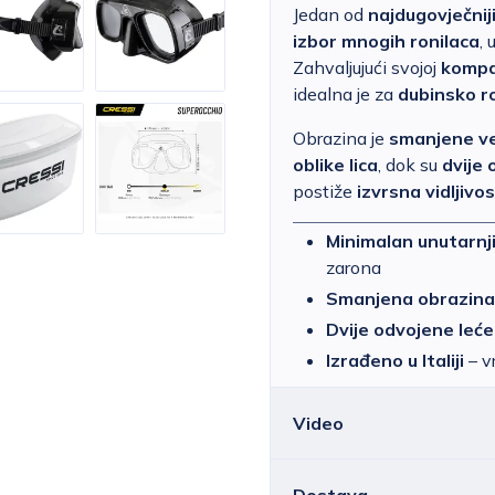
Jedan od
najdugovječnij
izbor mnogih ronilaca
, 
Zahvaljujući svojoj
kompa
idealna je za
dubinsko ro
Obrazina je
smanjene ve
oblike lica
, dok su
dvije 
postiže
izvrsna vidljivo
Minimalan unutarnj
zarona
Smanjena obrazina
Dvije odvojene leće
Izrađeno u Italiji
– v
Video
Dostava