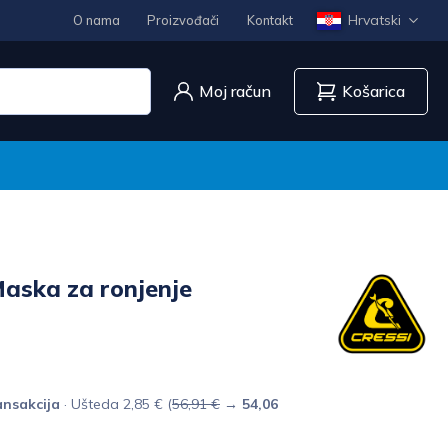
Hrvatski
O nama
Proizvođači
Kontakt
Moj račun
Košarica
aska za ronjenje
nsakcija
· Ušteda 2,85 € (
56,91 €
→
54,06