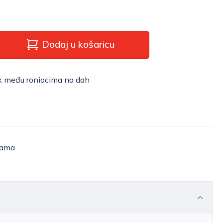
Dodaj u košaricu
ik među roniocima na dah
žama