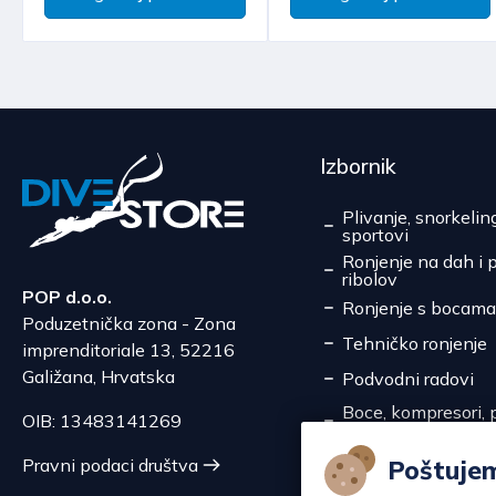
Izbornik
Plivanje, snorkelin
sportovi
Ronjenje na dah i 
ribolov
POP d.o.o.
Ronjenje s bocama
Poduzetnička zona - Zona
Tehničko ronjenje
imprenditoriale 13, 52216
Galižana, Hrvatska
Podvodni radovi
Boce, kompresori, p
OIB: 13483141269
pretakanje
Servis
Poštuje
Pravni podaci društva
Akcije