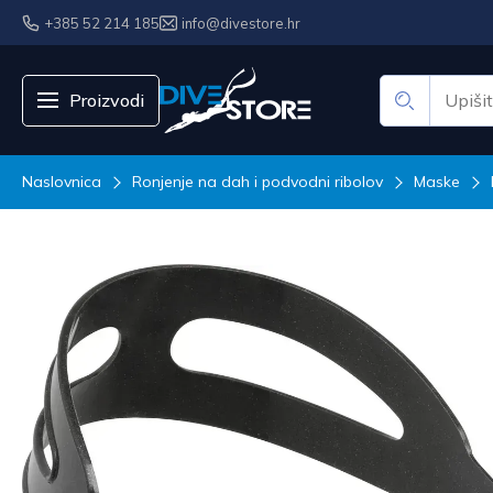
+385 52 214 185
info@divestore.hr
Proizvodi
Naslovnica
Ronjenje na dah i podvodni ribolov
Maske