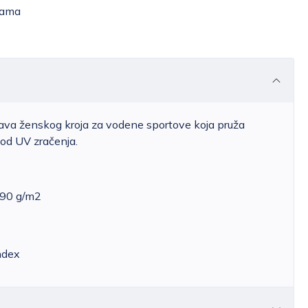
žama
ava ženskog kroja za vodene sportove koja pruža
u od UV zračenja.
 190 g/m2
ndex