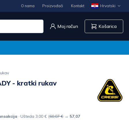
Hrvatski
O nama
Proizvođači
Kontakt
Moj račun
Košarica
rukav
Y - kratki rukav
nsakcija
· Ušteda 3,00 € (
60,07 €
→
57,07