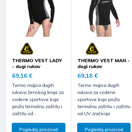
THERMO VEST LADY
THERMO VEST MAN -
- dugi rukav
dugi rukav
69,16 €
69,16 €
Termo majica dugih
Termo majica dugih
rukava ženskog kroja za
rukava za vodene
vodene sportove koja
sportove koja pruža
pruža termalnu zaštitu i
termalnu zaštitu i zaštitu
zaštitu od...
od UV zračenja
Pogledaj proizvod
Pogledaj proizvod