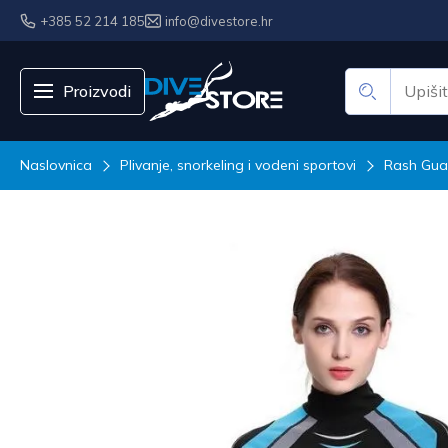
+385 52 214 185
info@divestore.hr
Proizvodi
Naslovnica
Plivanje, snorkeling i vodeni sportovi
Rash Gua