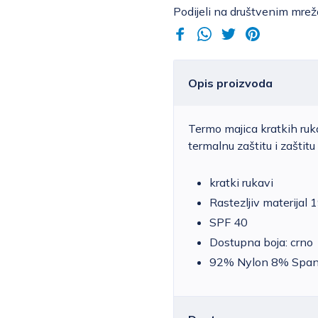
Podijeli na društvenim mre
Opis proizvoda
Termo majica kratkih ruk
termalnu zaštitu i zaštit
kratki rukavi
Rastezljiv materijal
SPF 40
Dostupna boja: crno
92% Nylon 8% Spa