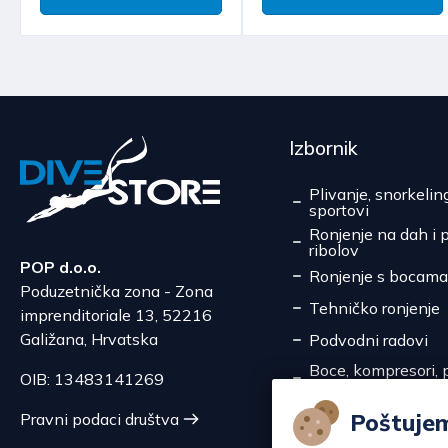
Izbornik
Plivanje, snorkelin
sportovi
Ronjenje na dah i 
ribolov
POP d.o.o.
Ronjenje s bocama
Poduzetnička zona - Zona
Tehničko ronjenje
imprenditoriale 13, 52216
Galižana, Hrvatska
Podvodni radovi
Boce, kompresori, p
OIB: 13483141269
pretakanje
Servis
Poštuje
Pravni podaci društva
Akcije