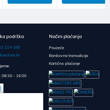
čka podrška
Načini plaćanja
52 214 185
Pouzeće
ivestore.hr
Bankovna transakcija
Kartično plaćanje
ijeme:
: 08:30 - 16:00