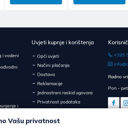
Uvjeti kupnje i korištenja
Korisni
+385 
g i vodeni
Opći uvjeti
info@d
Načini plaćanja
podvodni
Dostava
Radno vr
Reklamacije
Pon - pet
Jednostrani raskid ugovora
Privatnost podataka
unjenje i
Sigurnost online plaćanja
mo Vašu privatnost
Kolačići