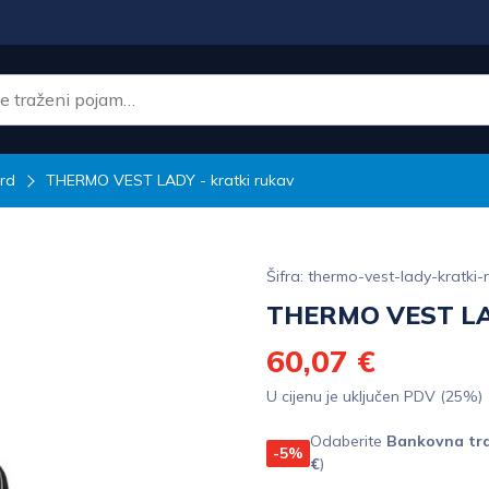
rd
THERMO VEST LADY - kratki rukav
Šifra: thermo-vest-lady-kratki-
THERMO VEST LAD
60,07 €
U cijenu je uključen PDV (25%)
Odaberite
Bankovna tra
-5%
€
)