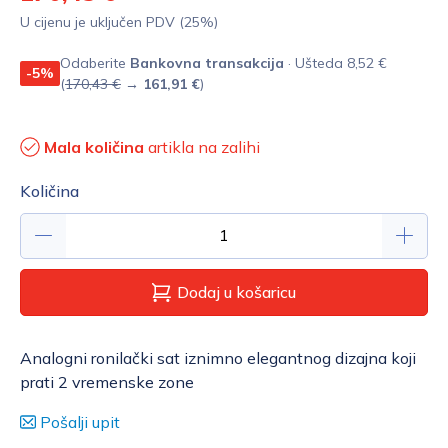
U cijenu je uključen PDV (25%)
Odaberite
Bankovna transakcija
· Ušteda 8,52 €
-5%
(
170,43 €
→
161,91 €
)
Mala količina
artikla na zalihi
Količina
Dodaj u košaricu
Analogni ronilački sat iznimno elegantnog dizajna koji
prati 2 vremenske zone
Pošalji upit