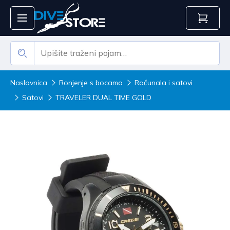
Naslovnica
Ronjenje s bocama
Računala i satovi
Satovi
TRAVELER DUAL TIME GOLD