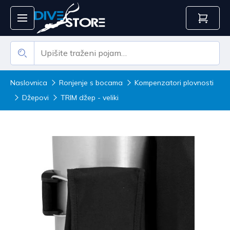
Naslovnica
Ronjenje s bocama
Kompenzatori plovnosti
Džepovi
TRIM džep - veliki