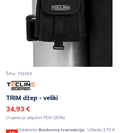
Šifra: T01024
TRIM džep - veliki
34,93 €
U cijenu je uključen PDV (25%)
Odaberite
Bankovna transakcija
· Ušteda 1,75 €
-5%