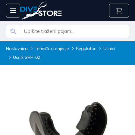
Naslovnica
Tehničko ronjenje
Regulatori
Usnici
Usnik SMP-02