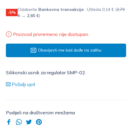
Odaberite
Bankovna transakcija
· Ušteda 0,14 € (
2,79
-5%
€
→
2,65 €
)
Proizvod privremeno nije dostupan.
Obavijesti me kad dođe na zalihu
Silikonski usnik za regulator SMP-02.
Pošalji upit
Podijeli na društvenim mrežama