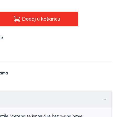
Dodaj u košaricu
le
žama
ile. Vreteno se isporučuje bez o-ring brtve.