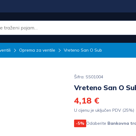
ventili
Oprema za ventile
Vreteno San O Sub
Šifra: SS01004
Vreteno San O Su
4,18 €
U cijenu je uključen PDV (25%)
-5%
Odaberite
Bankovna tra