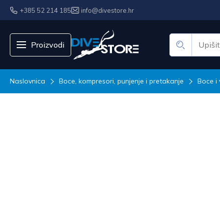
+385 52 214 185
info@divestore.hr
Proizvodi
Naslovnica
Boce, kompresori, punjenje i pretakanje
Boce i 