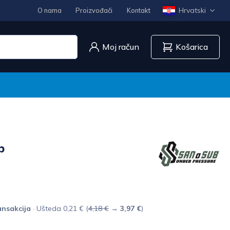
Hrvatski
O nama
Proizvođači
Kontakt
Moj račun
Košarica
b
nsakcija
· Ušteda 0,21 € (
4,18 €
→
3,97 €
)