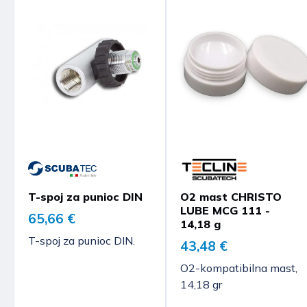
T-spoj za punioc DIN
O2 mast CHRISTO
LUBE MCG 111 -
65,66 €
14,18 g
T-spoj za punioc DIN.
43,48 €
O2-kompatibilna mast,
14,18 gr