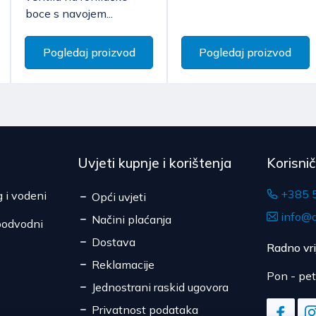
Cijena dostave kreće
već isključivo transk
potrošaču, roba kojoj ist
boce s navojem...
Očekivano vrijeme do
roba koja zbog zdravstven
je bila otpečaćena nakon
Pogledaj proizvod
Pogledaj proizvod
Uvjeti kupnje i korištenja
Korisni
+385 
g i vodeni
Opći uvjeti
info@d
Načini plaćanja
podvodni
Dostava
Radno vr
Reklamacije
Pon - pet
Jednostrani raskid ugovora
Privatnost podataka