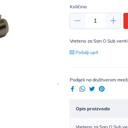
Količina
Vreteno za San O Sub venti
Pošalji upit
Podijeli na društvenim mre
Opis proizvoda
Vreteno za San O Sub vent