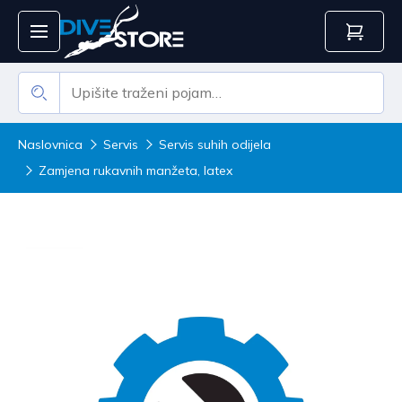
Naslovnica
Servis
Servis suhih odijela
Zamjena rukavnih manžeta, latex