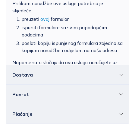
Prilikom narudžbe ove usluge potrebno je
slijedeće:
preuzeti
ovaj
formular
ispuniti formulare sa svim pripadajućim
podacima
poslati kopiju ispunjenog formulara zajedno sa
kopijom narudžbe i odijelom na našu adresu
Napomena: u slučaju da ovu uslugu naručujete uz
neku drugu uslugu servisa na istom odijelu,
Dostava
ispunite formular samo jedanput sa podacima za
sve željene usluge.
Povrat
Hrvatska
Cijena standardne dostave za Hrvatsku kreće
se od 6,25 do 39,15 EUR, ovisno o masi
Sve ili pojedine artikle možete vratiti u roku od
14
Plaćanje
pošiljke.
Besplatna
dostava
unutar Hrvatske
dana
bez navođenja razloga.
ostvaruje se za vrijednost narudžbe iznad
Elektroničkom poštom morate nas obavijestiti o
80,00 EUR
.
Bankovnom transakcijom