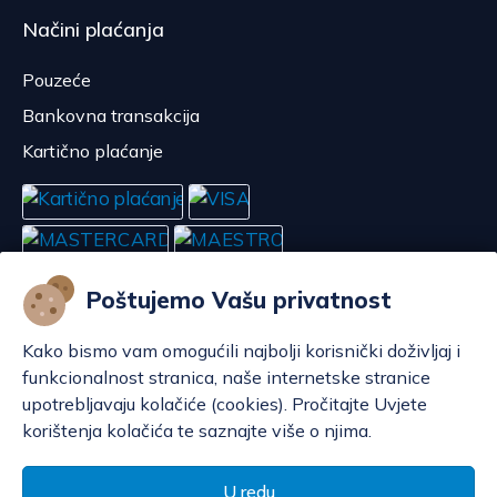
Načini plaćanja
Pouzeće
Bankovna transakcija
Kartično plaćanje
Poštujemo Vašu privatnost
Kako bismo vam omogućili najbolji korisnički doživljaj i
funkcionalnost stranica, naše internetske stranice
upotrebljavaju kolačiće (cookies). Pročitajte Uvjete
korištenja kolačića te saznajte više o njima.
Konfiguriraj kolačiće
© POP d.o.o. 2008. - 2026.
U redu