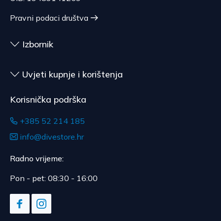
karticom.
prilagođena potrošaču, roba kojoj istječe rok
Očekivano vrijeme dostave je 4 do 5 dana.
Pravni podaci društva
upotrebe, za ugovore čiji je predmet zapečaćena
roba koja zbog zdravstvenih ili higijenskih razloga
nije pogodna za vraćanje, ako je bila otpečaćena
Izbornik
nakon dostave.
Uvjeti kupnje i korištenja
Korisnička podrška
+385 52 214 185
info@divestore.hr
Radno vrijeme:
Pon - pet: 08:30 - 16:00