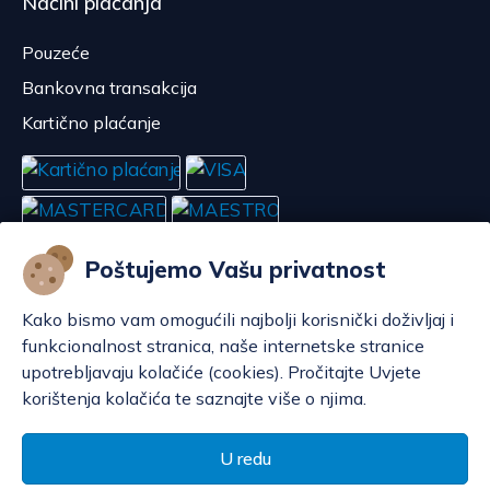
Načini plaćanja
Pouzeće
Bankovna transakcija
Kartično plaćanje
Poštujemo Vašu privatnost
Kako bismo vam omogućili najbolji korisnički doživljaj i
funkcionalnost stranica, naše internetske stranice
upotrebljavaju kolačiće (cookies). Pročitajte Uvjete
korištenja kolačića te saznajte više o njima.
Konfiguriraj kolačiće
© POP d.o.o. 2008. - 2026.
U redu
Izrada web shopa:
Sell Digital