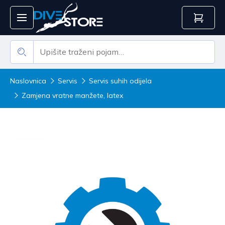
Naslovnica
Servis
Servis suhih odijela
Zamjena vratne manžete, latex