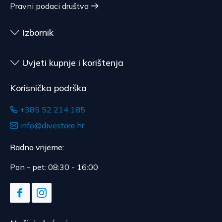
Pravni podaci društva
upotrebe, za ugovore čiji je predmet zapečaćena
roba koja zbog zdravstvenih ili higijenskih razloga
nije pogodna za vraćanje, ako je bila otpečaćena
Izbornik
nakon dostave.
Uvjeti kupnje i korištenja
Korisnička podrška
+385 52 214 185
info@divestore.hr
Radno vrijeme:
Pon - pet: 08:30 - 16:00