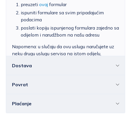
preuzeti
ovaj
formular
ispuniti formulare sa svim pripadajućim
podacima
poslati kopiju ispunjenog formulara zajedno sa
odijelom i narudžbom na našu adresu
Napomena: u slučaju da ovu uslugu naručujete uz
neku drugu uslugu servisa na istom odijelu,
ispunite formular samo jedanput sa podacima za
Dostava
sve željene usluge.
Povrat
Hrvatska
Cijena standardne dostave za Hrvatsku kreće
se od 6,25 do 39,15 EUR, ovisno o masi
Sve ili pojedine artikle možete vratiti u roku od
14
Plaćanje
pošiljke.
Besplatna
dostava
unutar Hrvatske
dana
bez navođenja razloga.
ostvaruje se za vrijednost narudžbe iznad
Elektroničkom poštom morate nas obavijestiti o
80,00 EUR
.
Bankovnom transakcijom
svojoj odluci o jednostranom raskidu ugovora prije
Besplatna dostava NIJE DOSTUPNA za