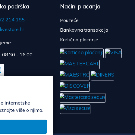
čka podrška
Načini plaćanja
52 214 185
Pouzeće
ivestore.hr
Bankovna transakcija
Kartično plaćanje
ijeme:
: 08:30 - 16:00
še internetske
aznajte više o njima.