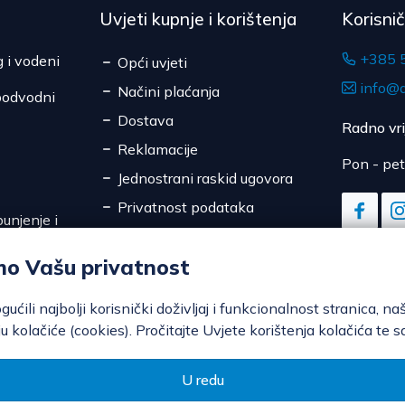
Uvjeti kupnje i korištenja
Korisni
+385 
g i vodeni
Opći uvjeti
info@d
Načini plaćanja
podvodni
Dostava
Radno vr
Reklamacije
Pon - pet
Jednostrani raskid ugovora
Privatnost podataka
unjenje i
Sigurnost online plaćanja
mo Vašu privatnost
Kolačići
ili najbolji korisnički doživljaj i funkcionalnost stranica, na
u kolačiće (cookies). Pročitajte Uvjete korištenja kolačića te s
U redu