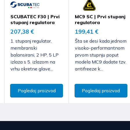
Cijena dostave kreće
Ako se odlučite za p
Troškove povrata robe 
Očekivano vrijeme do
preuzimanja istih. P
SCUBATEC F30 | Prvi
MC9 SC | Prvi stupanj
Odgovorni ste za svako um
kreditnom / debitno
stupanj regulatora
regulatora
robom, osim onog koje je b
dostavljaču budući da
Bugarska, Finska, 
207,38 €
199,41 €
funkcionalnosti robe.
Cijena dostave kreće
Plaćanje pouzećem 
1. stupanj regulator,
Šta se desi kada jednom
Očekivano vrijeme do
Sukladno čl. 86. stavku 1
Hrvatskoj.
membranski
visoko-performantnom
je isključeno za ugovore o
Srbija
balansirani, 2 HP, 5 LP
prvom stupnju poput
Pojedine artikle vel
izrađena po specifikaciji
izlaza s 5. izlazom na
modela MC9 dodate tzv.
Cijena dostave kreće
već isključivo transk
potrošaču, roba kojoj ist
vrhu okretne glave...
antifreeze k...
Očekivano vrijeme do
roba koja zbog zdravstven
je bila otpečaćena nakon
Pogledaj proizvod
Pogledaj proizvod