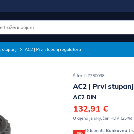
. stupanj
AC2 | Prvi stupanj regulatora
Šifra: HZ780098
AC2 | Prvi stupan
AC2 DIN
132,91 €
U cijenu je uključen PDV (25%)
Odaberite
Bankovna tra
-5%