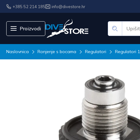
+385 52 214 185
info@divestore.hr
Proizvodi
Naslovnica
Ronjenje s bocama
Regulatori
Regulatori 1