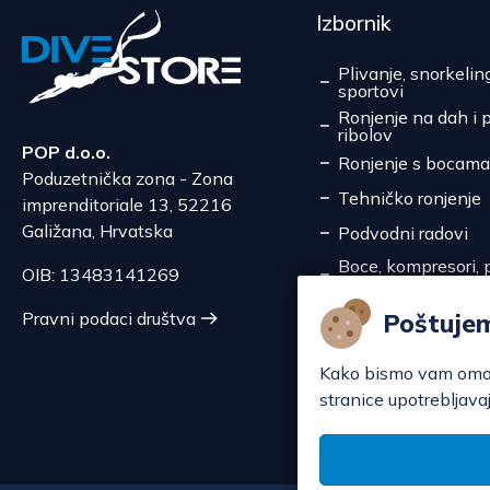
Izbornik
Plivanje, snorkelin
sportovi
Ronjenje na dah i 
ribolov
POP d.o.o.
Ronjenje s bocama
Poduzetnička zona - Zona
Tehničko ronjenje
imprenditoriale 13, 52216
Galižana, Hrvatska
Podvodni radovi
Boce, kompresori, p
OIB: 13483141269
pretakanje
Servis
Poštuje
Pravni podaci društva
Akcije
Kako bismo vam omoguć
stranice upotrebljavaj