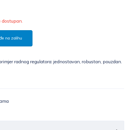
e dostupan.
đe na zalihu
primjer radnog regulatora: jednostavan, robustan, pouzdan.
žama