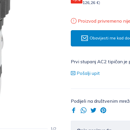
126,26 €
)
Proizvod privremeno nij
Obavijesti me kad do
Prvi stupanj AC2 tipičan je 
Pošalji upit
Podijeli na društvenim mre
1/2