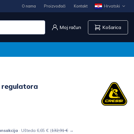
Hrvatski
O nama
Proizvođači
Kontakt
Moj račun
Košarica
j regulatora
nsakcija
· Ušteda 6,65 € (
132,91 €
→