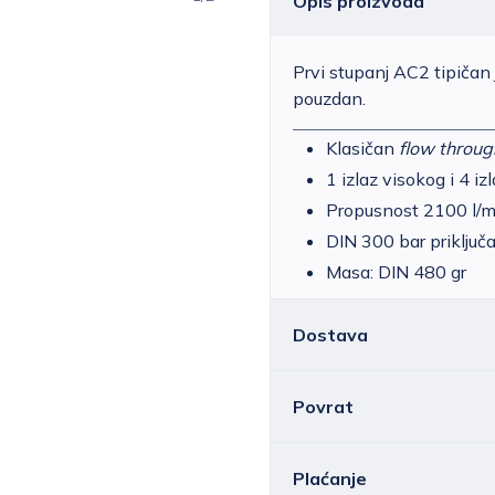
Opis proizvoda
Prvi stupanj AC2 tipičan 
pouzdan.
Klasičan
flow throug
1 izlaz visokog i 4 iz
Propusnost 2100 l/m
DIN 300 bar priključ
Masa: DIN 480 gr
Dostava
Povrat
Hrvatska
Cijena standardne d
ovisno o masi pošilj
Sve ili pojedine artikle m
Plaćanje