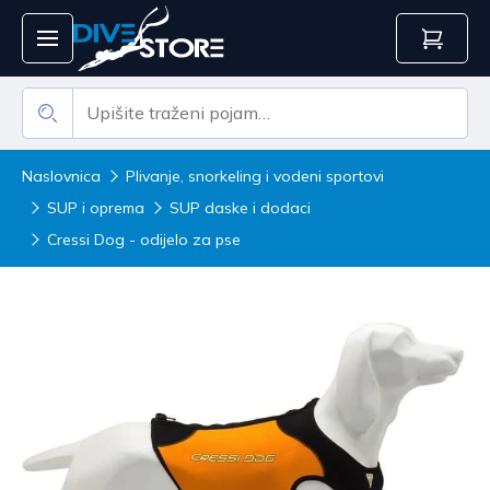
Naslovnica
Plivanje, snorkeling i vodeni sportovi
SUP i oprema
SUP daske i dodaci
Cressi Dog - odijelo za pse