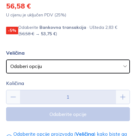
56,58 €
U cijenu je uključen PDV (25%)
Odaberite
Bankovna transakcija
· Ušteda 2,83 €
-5%
(
56,58 €
→
53,75 €
)
Veličina
Količina
Odaberite opcije
Odaberite opcije proizvoda (
Veličina
) kako biste ga