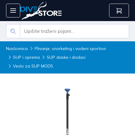
Naslovnica
Plivanje, snorkeling i vodeni sportovi
SUP i oprema
SUP daske i dodaci
Veslo za SUP MOD5