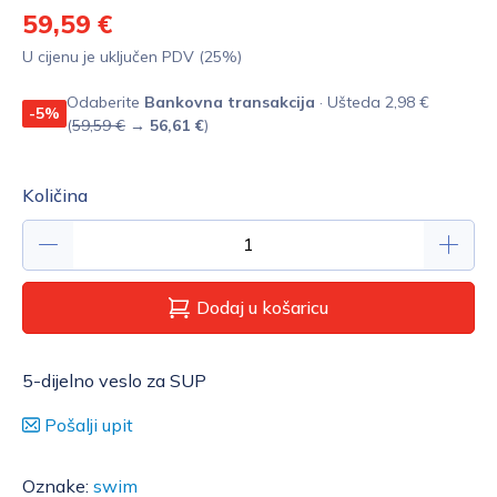
59,59 €
U cijenu je uključen PDV (25%)
Odaberite
Bankovna transakcija
· Ušteda 2,98 €
-5%
(
59,59 €
→
56,61 €
)
Količina
Dodaj u košaricu
5-dijelno veslo za SUP
Pošalji upit
Oznake:
swim