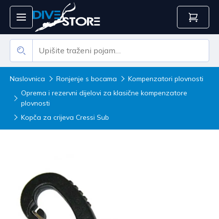
Naslovnica
Ronjenje s bocama
Kompenzatori plovnosti
Oprema i rezervni dijelovi za klasične kompenzatore
plovnosti
Kopča za crijeva Cressi Sub