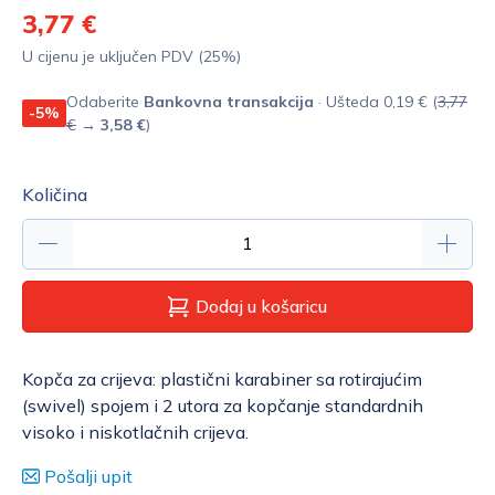
3,77 €
U cijenu je uključen PDV (25%)
Odaberite
Bankovna transakcija
· Ušteda 0,19 € (
3,77
-5%
€
→
3,58 €
)
Količina
Dodaj u košaricu
Kopča za crijeva: plastični karabiner sa rotirajućim
(swivel) spojem i 2 utora za kopčanje standardnih
visoko i niskotlačnih crijeva.
Pošalji upit