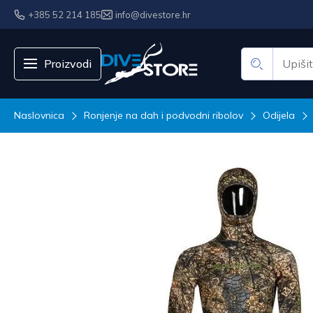
+385 52 214 185
info@divestore.hr
Proizvodi
Naslovnica
Ronjenje na dah i podvodni ribolov
Odijela