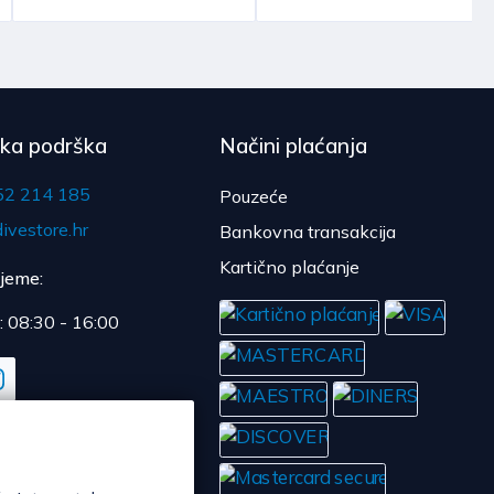
čka podrška
Načini plaćanja
52 214 185
Pouzeće
ivestore.hr
Bankovna transakcija
Kartično plaćanje
ijeme:
: 08:30 - 16:00