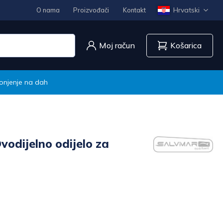
Hrvatski
O nama
Proizvođači
Kontakt
Moj račun
Košarica
ronjenje na dah
odijelno odijelo za