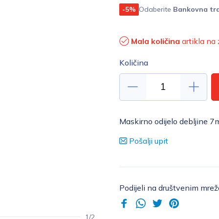
-5%
Odaberite
Bankovna tra
Mala količina
artikla na 
Količina
Maskirno odijelo debljine 7
Pošalji upit
Podijeli na društvenim mre
1/2