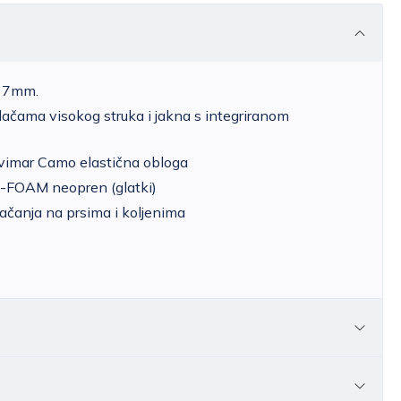
e 7mm.
hlačama visokog struka i jakna s integriranom
alvimar Camo elastična obloga
 Q-FOAM neopren (glatki)
jačanja na prsima i koljenima