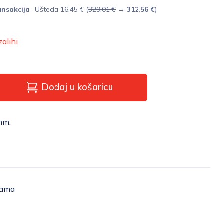
nsakcija
· Ušteda 16,45 € (
329,01 €
→
312,56 €
)
zalihi
Dodaj u košaricu
mm.
žama