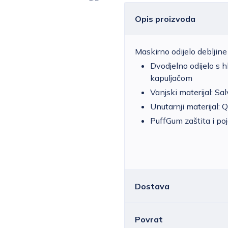
Opis proizvoda
Maskirno odijelo debljin
Dvodjelno odijelo s 
kapuljačom
Vanjski materijal: S
Unutarnji materijal:
PuffGum zaštita i po
Dostava
Povrat
Hrvatska