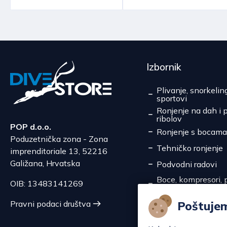
Izbornik
Plivanje, snorkelin
sportovi
Ronjenje na dah i 
ribolov
POP d.o.o.
Ronjenje s bocama
Poduzetnička zona - Zona
Tehničko ronjenje
imprenditoriale 13, 52216
Galižana, Hrvatska
Podvodni radovi
Boce, kompresori, p
OIB: 13483141269
pretakanje
Servis
Poštuje
Pravni podaci društva
Akcije