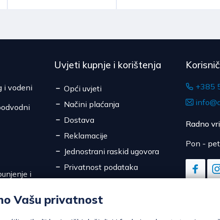
Uvjeti kupnje i korištenja
Korisni
+385 
g i vodeni
Opći uvjeti
info@d
Načini plaćanja
podvodni
Dostava
Radno vr
Reklamacije
Pon - pet
Jednostrani raskid ugovora
Privatnost podataka
unjenje i
Sigurnost online plaćanja
mo Vašu privatnost
Kolačići