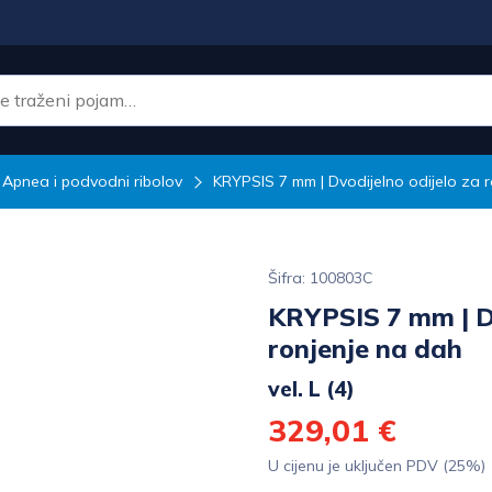
Apnea i podvodni ribolov
KRYPSIS 7 mm | Dvodijelno odijelo za 
Šifra: 100803C
KRYPSIS 7 mm | Dv
ronjenje na dah
vel. L (4)
329,01 €
U cijenu je uključen PDV (25%)