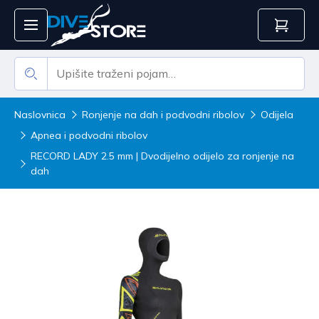
Naslovnica
Ronjenje na dah i podvodni ribolov
Odijela
Apnea i podvodni ribolov
RECORD LADY 2.5 mm | Dvodijelno odijelo za ronjenje na
dah