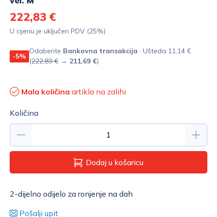
vel. M
222,83 €
U cijenu je uključen PDV (25%)
Odaberite
Bankovna transakcija
· Ušteda 11,14 €
-5%
(
222,83 €
→
211,69 €
)
Mala količina
artikla na zalihi
Količina
Dodaj u košaricu
2-dijelno odijelo za ronjenje na dah
Pošalji upit