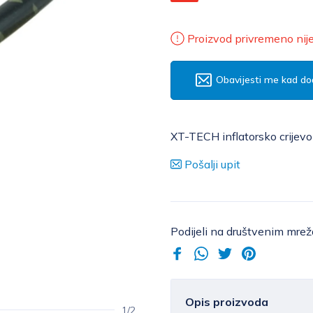
Proizvod privremeno nij
Obavijesti me kad do
XT-TECH inflatorsko crijevo
Pošalji upit
Podijeli na društvenim mre
Opis proizvoda
1/2