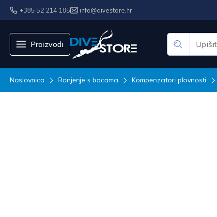
+385 52 214 185
info@divestore.hr
Proizvodi
Naslovnica
Ronjenje s bocama
Kompenzatori plovnosti