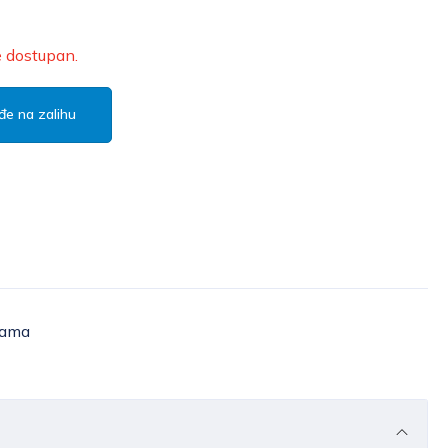
e dostupan.
đe na zalihu
žama