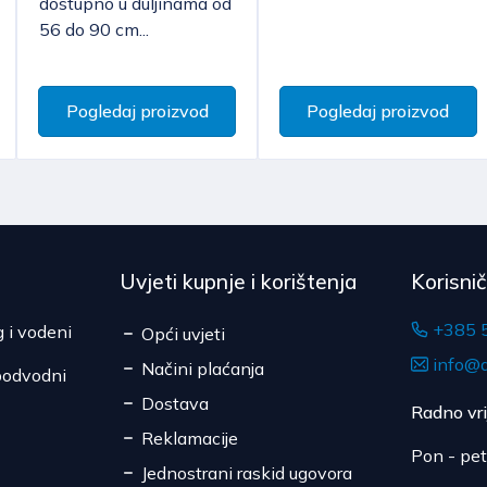
dostupno u duljinama od
Pojedine artikle vel
izrađena po specifikaciji
56 do 90 cm...
Cijena dostave kreće
već isključivo transk
potrošaču, roba kojoj ist
Očekivano vrijeme do
roba koja zbog zdravstven
je bila otpečaćena nakon
Pogledaj proizvod
Pogledaj proizvod
Uvjeti kupnje i korištenja
Korisni
+385 
g i vodeni
Opći uvjeti
info@d
Načini plaćanja
podvodni
Dostava
Radno vr
Reklamacije
Pon - pet
Jednostrani raskid ugovora