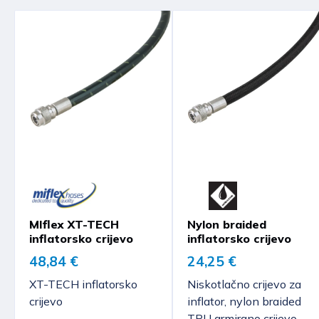
MIflex XT-TECH
Nylon braided
inflatorsko crijevo
inflatorsko crijevo
48,84 €
24,25 €
XT-TECH inflatorsko
Niskotlačno crijevo za
crijevo
inflator, nylon braided
TPU armirano crijevo