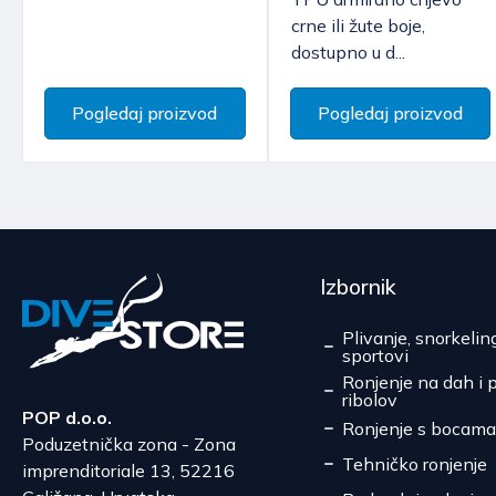
crne ili žute boje,
dostupno u d...
Pogledaj proizvod
Pogledaj proizvod
Izbornik
Plivanje, snorkelin
sportovi
Ronjenje na dah i 
ribolov
POP d.o.o.
Ronjenje s bocama
Poduzetnička zona - Zona
Tehničko ronjenje
imprenditoriale 13, 52216