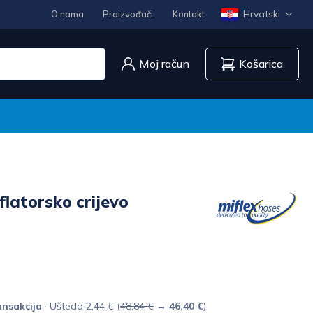
Hrvatski
O nama
Proizvođači
Kontakt
Moj račun
Košarica
flatorsko crijevo
nsakcija
· Ušteda 2,44 € (
48,84 €
→
46,40 €
)