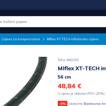
Crijeva za kompenzatore
MIflex XT-TECH inflatorsko crijevo
Šifra: M62155
MIflex XT-TECH in
56 cm
48,84 €
U cijenu je uključen PDV (25%)
-5%
Odaberite
Bankovna tra