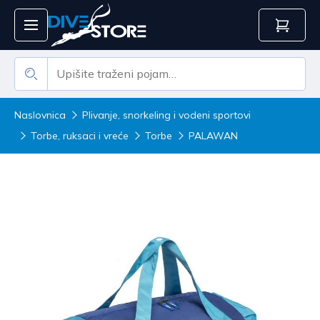
Naslovnica
Plivanje, snorkeling i vodeni sportovi
Torbe, ruksaci i vreće
Torbe
PALAWAN