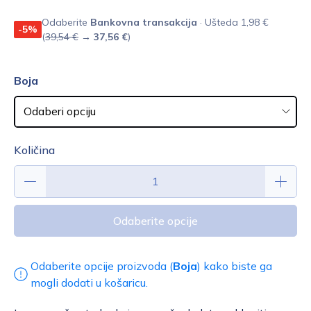
Odaberite
Bankovna transakcija
· Ušteda 1,98 €
-5%
(
39,54 €
→
37,56 €
)
Boja
Količina
Odaberite opcije
Odaberite opcije proizvoda (
Boja
) kako biste ga
mogli dodati u košaricu.