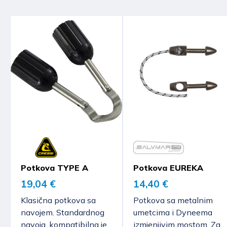
Potkova TYPE A
Potkova EUREKA
19,04 €
14,40 €
Klasična potkova sa
Potkova sa metalnim
navojem. Standardnog
umetcima i Dyneema
navoja, kompatibilna je
izmjenjivim mostom. Za