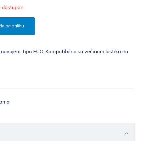
e dostupan.
đe na zalihu
 navojem, tipa ECO. Kompatibilna sa većinom lastika na
žama