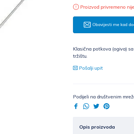
Proizvod privremeno nij
Obavijesti me kad do
Klasična potkova (ogiva) sa
tržištu.
Pošalji upit
Podijeli na društvenim mre
Opis proizvoda