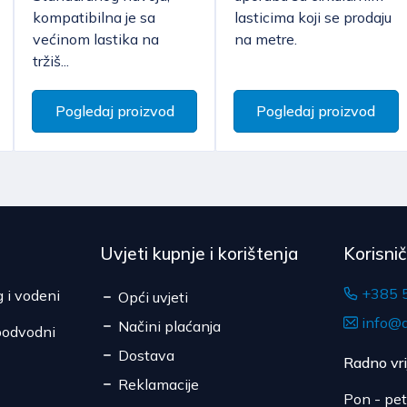
je isključeno za ugovore o
Srbija
kompatibilna je sa
lasticima koji se prodaju
Pojedine artikle vel
izrađena po specifikaciji
većinom lastika na
na metre.
Cijena dostave kreće
već isključivo transk
potrošaču, roba kojoj ist
tržiš...
Očekivano vrijeme do
roba koja zbog zdravstven
je bila otpečaćena nakon
Pogledaj proizvod
Pogledaj proizvod
Uvjeti kupnje i korištenja
Korisni
+385 
g i vodeni
Opći uvjeti
info@d
Načini plaćanja
podvodni
Dostava
Radno vr
Reklamacije
Pon - pet