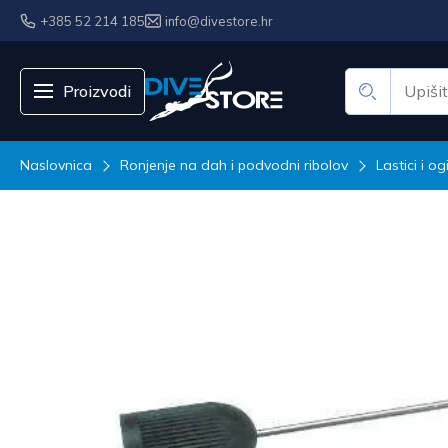
+385 52 214 185
info@divestore.hr
Proizvodi
Naslovnica
Ronjenje na dah i podvodni ribolov
Lastici i og