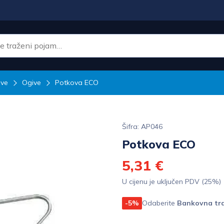
ive
Ogive
Potkova ECO
Šifra: AP046
Potkova ECO
5,31 €
U cijenu je uključen PDV (25%)
-5%
Odaberite
Bankovna tra