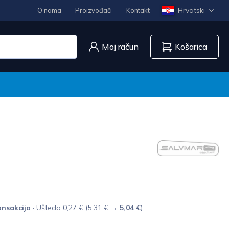
Hrvatski
O nama
Proizvođači
Kontakt
Moj račun
Košarica
nsakcija
· Ušteda 0,27 € (
5,31 €
→
5,04 €
)