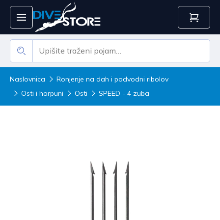
Naslovnica
Ronjenje na dah i podvodni ribolov
Osti i harpuni
Osti
SPEED - 4 zuba