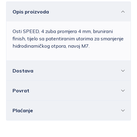
Opis proizvoda
Osti SPEED, 4 zuba promjera 4 mm, brunirani
finish, tijelo sa patentiranim utorima za smanjenje
hidrodinamičkog otpora, navoj M7.
Dostava
Povrat
Hrvatska
Cijena standardne dostave za Hrvatsku kreće
se od 6,25 do 39,15 EUR, ovisno o masi
Sve ili pojedine artikle možete vratiti u roku od
14
Plaćanje
pošiljke.
Besplatna
dostava
unutar Hrvatske
dana
bez navođenja razloga.
ostvaruje se za vrijednost narudžbe iznad
Elektroničkom poštom morate nas obavijestiti o
80,00 EUR
.
Bankovnom transakcijom