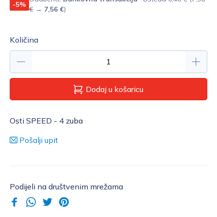
-5%
€
→
7,56 €
)
Količina
Dodaj u košaricu
Osti SPEED - 4 zuba
Pošalji upit
Podijeli na društvenim mrežama