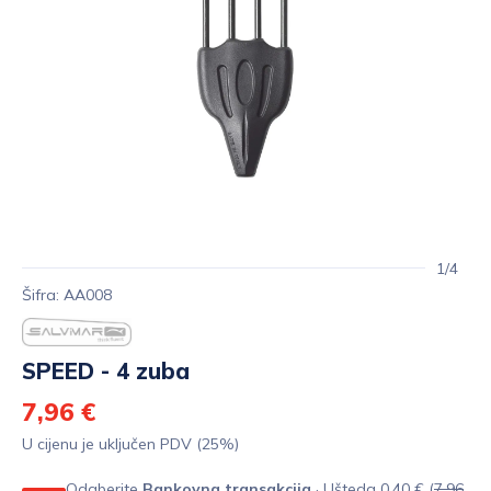
1/4
Šifra: AA008
SPEED - 4 zuba
7,96 €
U cijenu je uključen PDV (25%)
Odaberite
Bankovna transakcija
· Ušteda 0,40 € (
7,96