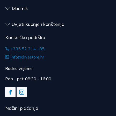
Očekivano vrijeme dostave je 4 do 5 dana.
upotrebe, za ugovore čiji je predmet zapečaćena
Izbornik
roba koja zbog zdravstvenih ili higijenskih razloga
nije pogodna za vraćanje, ako je bila otpečaćena
nakon dostave.
Uvjeti kupnje i korištenja
Korisnička podrška
+385 52 214 185
info@divestore.hr
Radno vrijeme:
Pon - pet: 08:30 - 16:00
Načini plaćanja