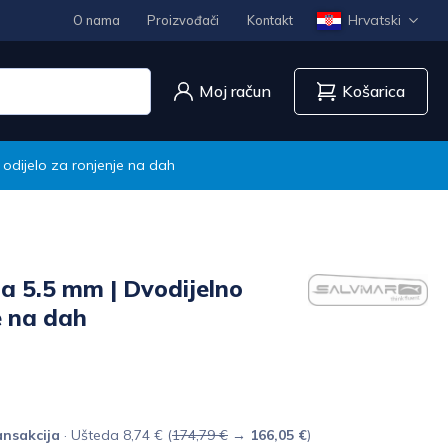
Hrvatski
O nama
Proizvođači
Kontakt
Moj račun
Košarica
 odijelo za ronjenje na dah
a 5.5 mm | Dvodijelno
e na dah
nsakcija
· Ušteda 8,74 € (
174,79 €
→
166,05 €
)