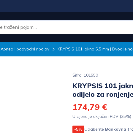
Apnea i podvodni ribolov
KRYPSIS 101 jakna 5.5 mm | Dvodijelno
Šifra: 101550
KRYPSIS 101 jakn
odijelo za ronjenj
174,79 €
U cijenu je uključen PDV (25%)
-5%
Odaberite
Bankovna tra