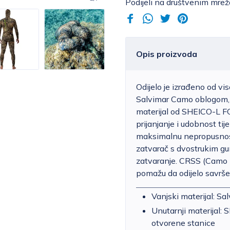
Podijeli na društvenim mre
Opis proizvoda
Odijelo je izrađeno od vi
Salvimar Camo oblogom, k
materijal od SHEICO-L F
prijanjanje i udobnost ti
maksimalnu nepropusnost 
zatvarač s dvostrukim g
zatvaranje. CRSS (Camo 
pomažu da odijelo savršen
Vanjski materijal: S
Unutarnji materijal:
otvorene stanice