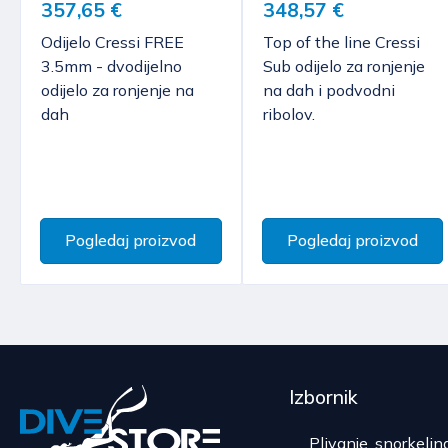
357,65 €
348,57 €
Odijelo Cressi FREE
Top of the line Cressi
3.5mm - dvodijelno
Sub odijelo za ronjenje
odijelo za ronjenje na
na dah i podvodni
dah
ribolov.
Pogledaj proizvod
Pogledaj proizvod
Izbornik
Plivanje, snorkelin