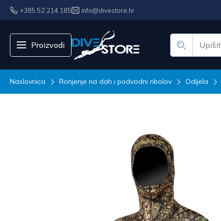
+385 52 214 185
info@divestore.hr
Proizvodi
Naslovnica
Ronjenje na dah i podvodni ribolov
Odijela