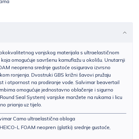
žama
sokokvalitetnog vanjskog materijala s ultraelastičnom
oja omogućuje savršenu kamuflažu u okolišu. Unutarnji
OAM neoprena srednje gustoće osigurava izvrsno
jekom ronjenja. Dvostruki GBS križni šavovi pružaju
i otpornost na prodiranje vode. Salvimar beavertail
umbima omogućuje jednostavno oblačenje i sigurno
Round Seal System) vanjske manžete na rukama i licu
o prianja uz tijelo.
alvimar Camo ultraelastična obloga
 SHEICO-L FOAM neopren (glatki) srednje gustoće,